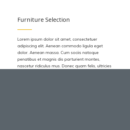
Furniture Selection
Lorem ipsum dolor sit amet, consectetuer
adipiscing elit. Aenean commodo ligula eget
dolor. Aenean massa. Cum sociis natoque
penatibus et magnis dis parturient montes,
nascetur ridiculus mus. Donec quam felis, ultricies
nec, pellentesque eu, pretium quis, sem. Nulla
consequat massa quis enim.